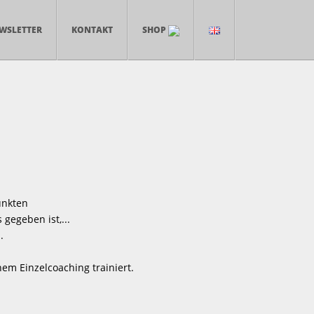
WSLETTER
KONTAKT
SHOP
unkten
gegeben ist,...
.
em Einzelcoaching trainiert.