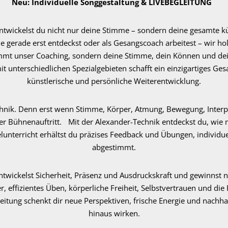
Neu: Individuelle Songgestaltung & LIVEBEGLEITUNG
entwickelst du nicht nur deine Stimme – sondern deine gesamte kün
e gerade erst entdeckst oder als Gesangscoach arbeitest – wir ho
mmt unser Coaching, sondern deine Stimme, dein Können und dein
it unterschiedlichen Spezialgebieten schafft ein einzigartiges Ge
künstlerische und persönliche Weiterentwicklung.
hnik. Denn erst wenn Stimme, Körper, Atmung, Bewegung, Interp
r Bühnenauftritt. Mit der Alexander-Technik entdeckst du, wie 
unterricht erhältst du präzises Feedback und Übungen, individue
abgestimmt.
 entwickelst Sicherheit, Präsenz und Ausdruckskraft und gewinnst 
effizientes Üben, körperliche Freiheit, Selbstvertrauen und die 
leitung schenkt dir neue Perspektiven, frische Energie und nachh
hinaus wirken.