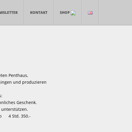
WSLETTER
KONTAKT
SHOP
eten Penthaus,
singen und produzieren
s:
hnliches Geschenk.
 unterstützen.
o 4 Std. 350.-