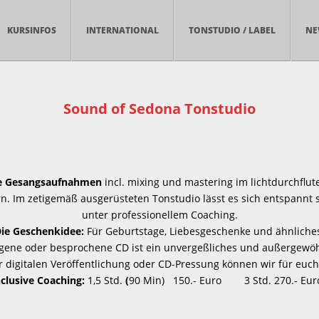
KURSINFOS
INTERNATIONAL
TONSTUDIO / LABEL
NE
Sound of Sedona Tonstudio
le Gesangsaufnahmen
incl. mixing und mastering im lichtdurchflut
. Im zetigemäß ausgerüsteten Tonstudio lässt es sich entspannt 
unter professionellem Coaching.
ie Geschenkidee:
Für Geburtstage, Liebesgeschenke und ähnliche
gene oder besprochene CD ist ein unvergeßliches und außergewö
r digitalen Veröffentlichung oder CD-Pressung können wir für euch
nclusive Coaching:
1,5 Std.
(
90 Min) 150.- Euro 3 Std. 270.- Eur