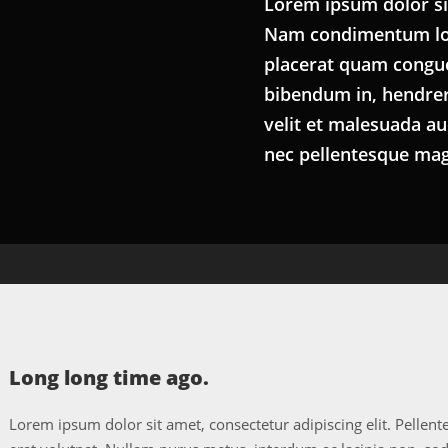
Lorem ipsum dolor sit
Nam condimentum lo
placerat quam congue.
bibendum in, hendrerit
velit et malesuada au
nec pellentesque magn
Long long time ago.
Lorem ipsum dolor sit amet, consectetur adipiscing elit. Pelle