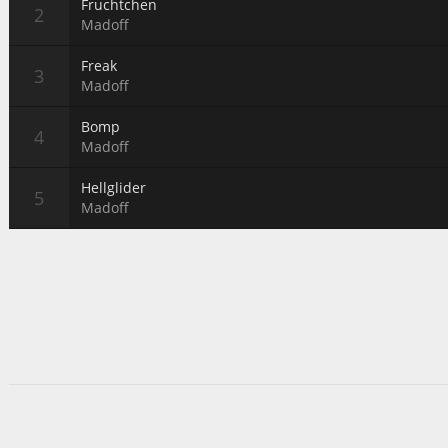
Fruchtchen
Madoff
Freak
Madoff
Bomp
Madoff
Hellglider
Madoff