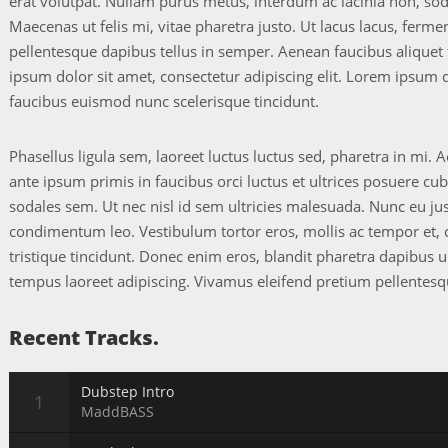
erat volutpat. Nullam purus metus, interdum ac lacinia non, sod
Maecenas ut felis mi, vitae pharetra justo. Ut lacus lacus, ferme
pellentesque dapibus tellus in semper. Aenean faucibus aliquet
ipsum dolor sit amet, consectetur adipiscing elit. Lorem ipsum do
faucibus euismod nunc scelerisque tincidunt.
Phasellus ligula sem, laoreet luctus luctus sed, pharetra in mi
ante ipsum primis in faucibus orci luctus et ultrices posuere cub
sodales sem. Ut nec nisl id sem ultricies malesuada. Nunc eu ju
condimentum leo. Vestibulum tortor eros, mollis ac tempor et,
tristique tincidunt. Donec enim eros, blandit pharetra dapibus 
tempus laoreet adipiscing. Vivamus eleifend pretium pellentesq
Recent Tracks.
Dubstep Intro
MaddBASS