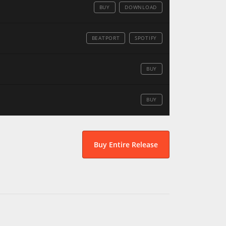
BUY
DOWNLOAD
BEATPORT
SPOTIFY
BUY
BUY
Buy Entire Release