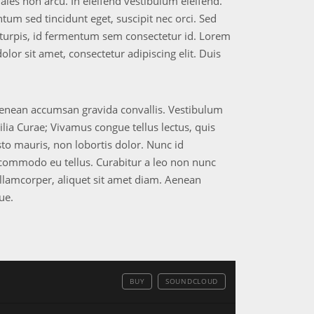
ales non arcu. In eleifend vestibulum eleifend.
ntum sed tincidunt eget, suscipit nec orci. Sed
 turpis, id fermentum sem consectetur id. Lorem
lor sit amet, consectetur adipiscing elit. Duis
. Aenean accumsan gravida convallis. Vestibulum
ilia Curae; Vivamus congue tellus lectus, quis
sto mauris, non lobortis dolor. Nunc id
 commodo eu tellus. Curabitur a leo non nunc
ullamcorper, aliquet sit amet diam. Aenean
ue.
BUY
SOUNDCLOUD