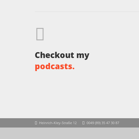
Checkout my
podcasts.
Heinrich-Kley-Straße 12
0049 (89) 35 47 30 87